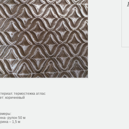
териал: термостежка атлас
ет: коричневый
змеры:
ина- рулон 50 м
рина – 1,5 м