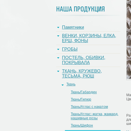
НАША ПРОДУКЦИЯ
Памятники
ВЕНКИ, КОРЗИНЫ, ЕЛКА,
ЕРШ, ФОНЫ
ГРОБЫ
ПОСТЕЛЬ, ОБИВКИ,
ПОКРЫВАЛА
ТКАНЬ, КРУЖЕВО,
ТЕСЬМА, РЮШ
Ткань
Ткань/Габардин
Ма
Цв
Ткань/Гипюр
Ткань/Атлас с накатом
Ткань/Атлас:-жатка, жаккард,
Ра
нашивные розы
дл
ши
Ткань/Шифон