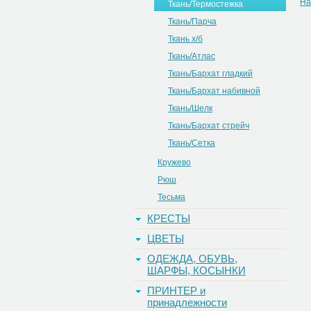
На
Ткань/Термостежка
Ткань/Парча
Ткань х/б
Ткань/Атлас
Ткань/Бархат гладкий
Ткань/Бархат набивной
Ткань/Шелк
Ткань/Бархат стрейч
Ткань/Сетка
Кружево
Рюш
Тесьма
КРЕСТЫ
ЦВЕТЫ
ОДЕЖДА, ОБУВЬ,
ШАРФЫ, КОСЫНКИ
ПРИНТЕР и
принадлежности